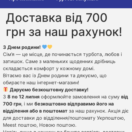
Доставка від 700
грн за наш рахунок!
З Днем родини!
Сім’я — це місце, де починається турбота, любов і
затишок. Саме з маленьких щоденних дрібниць
складається комфорт у кожному домі.
Вітаємо вас із Днем родини та дякуємо, що
обираєте наш інтернет-магазин!
Даруємо безкоштовну доставку!
З
8 по 12 липня
оформлюйте замовлення на суму
від
700 грн
, і ми
безкоштовно відправимо його на
відділення або в поштомат
за наш рахунок. Акція діє
для доставки до відділення/поштомату Укрпоштою,
Meest поштою, Новою поштою.
Навіть якщо в кошику ви бачите вартість доставки